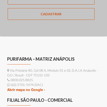
CADASTRAR
PURIFARMA – MATRIZ ANÁPOLIS
Via Primária 4D, Qd 08 A, Módulo 01 e 02, D.A.I.A Anápolis -
GO / Brasil - CEP 75132-105
0800.025.8825
(62) 3701-5474 (SAC)
Abrir mapa no Google ›
FILIAL SÃO PAULO - COMERCIAL