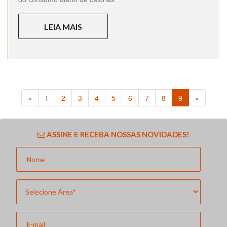
LEIA MAIS
«
1
2
3
4
5
6
7
8
9
»
ASSINE E RECEBA NOSSAS NOVIDADES!