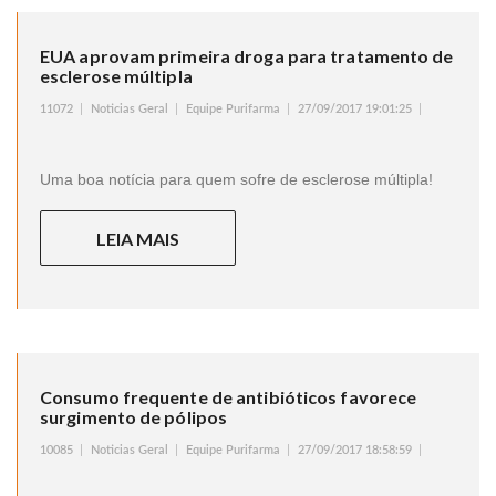
EUA aprovam primeira droga para tratamento de
esclerose múltipla
11072
Noticias Geral
Equipe Purifarma
27/09/2017 19:01:25
Uma boa notícia para quem sofre de esclerose múltipla!
LEIA MAIS
Consumo frequente de antibióticos favorece
surgimento de pólipos
10085
Noticias Geral
Equipe Purifarma
27/09/2017 18:58:59