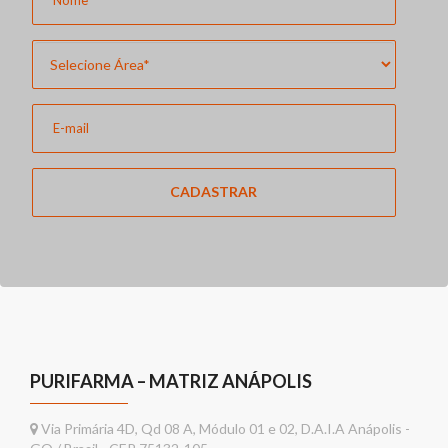
CADASTRAR
PURIFARMA – MATRIZ ANÁPOLIS
Via Primária 4D, Qd 08 A, Módulo 01 e 02, D.A.I.A Anápolis -