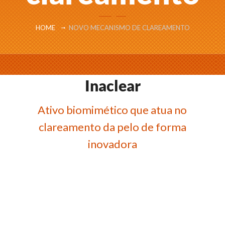
HOME
NOVO MECANISMO DE CLAREAMENTO
Inaclear
Ativo biomimético que atua no
clareamento da pelo de forma
inovadora