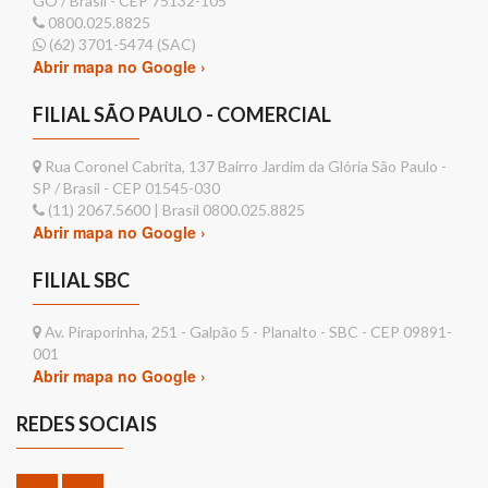
GO / Brasil - CEP 75132-105
0800.025.8825
(62) 3701-5474 (SAC)
Abrir mapa no Google ›
FILIAL SÃO PAULO - COMERCIAL
Rua Coronel Cabrita, 137 Bairro Jardim da Glória São Paulo -
SP / Brasil - CEP 01545-030
(11) 2067.5600 | Brasil 0800.025.8825
Abrir mapa no Google ›
FILIAL SBC
Av. Piraporinha, 251 - Galpão 5 - Planalto - SBC - CEP 09891-
001
Abrir mapa no Google ›
REDES SOCIAIS