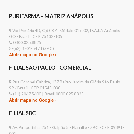
PURIFARMA – MATRIZ ANÁPOLIS
Via Primária 4D, Qd 08 A, Módulo 01 e 02, D.A.I.A Anápolis -
GO / Brasil - CEP 75132-105
0800.025.8825
(62) 3701-5474 (SAC)
Abrir mapa no Google ›
FILIAL SÃO PAULO - COMERCIAL
Rua Coronel Cabrita, 137 Bairro Jardim da Glória São Paulo -
SP / Brasil - CEP 01545-030
(11) 2067.5600 | Brasil 0800.025.8825
Abrir mapa no Google ›
FILIAL SBC
Av. Piraporinha, 251 - Galpão 5 - Planalto - SBC - CEP 09891-
001