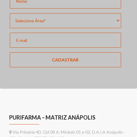
CADASTRAR
PURIFARMA – MATRIZ ANÁPOLIS
Via Primária 4D, Qd 08 A, Módulo 01 e 02, D.A.I.A Anápolis -