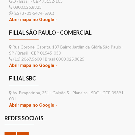
GO / Brasil - CEP 75132-105
0800.025.8825
(62) 3701-5474 (SAC)
Abrir mapa no Google ›
FILIAL SÃO PAULO - COMERCIAL
Rua Coronel Cabrita, 137 Bairro Jardim da Glória São Paulo -
SP / Brasil - CEP 01545-030
(11) 2067.5600 | Brasil 0800.025.8825
Abrir mapa no Google ›
FILIAL SBC
Av. Piraporinha, 251 - Galpão 5 - Planalto - SBC - CEP 09891-
001
Abrir mapa no Google ›
REDES SOCIAIS