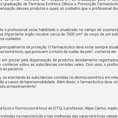
pós-graduação de
Farm
ácia Estética Clínica e Prescrição Farmacêuti
spensação desses produtos e quais os cuidados que o profissional de
e o profissional estar habilitado e atualizado no campo de cosmetol
se importante órgão recobre cerca de 7500 cm² do corpo de um indi
tos cuidados.
, principalmente de proteção. O farmacêutico deve estar sempre atua
cosméticos, que possuem o intuito de cuidar da pele”, comenta ele.
o em prezar pela dispensação de produtos devidamente registrados
 e conhecer sobre as substâncias contidas neles. Com isso, o profis
s ao paciente.
cia, se atentando às substâncias contidas no dermocosmético em rela
ação a casos de hipersensibilidade. Além disso, o farmacêutico deve or
m seu armazenamento”.
méticos e Dermocosméticos
do ICTQ, o professor, Alipio Carmo, expli
envolvidas na manutenção e nas melhorias das características celula