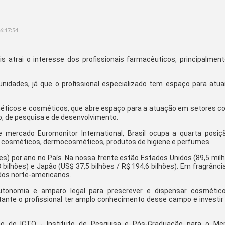
6:17:54
atrai o interesse dos profissionais farmacêuticos, principalment
tunidades, já que o profissional especializado tem espaço para atua
méticos e cosméticos, que abre espaço para a atuação em setores c
o, de pesquisa e de desenvolvimento.
e mercado Euromonitor International, Brasil ocupa a quarta posiç
ui cosméticos, dermocosméticos, produtos de higiene e perfumes.
es) por ano no País. Na nossa frente estão Estados Unidos (89,5 mil
8 bilhões) e Japão (US$ 37,5 bilhões / R$ 194,6 bilhões). Em fragrânci
 dos norte-americanos.
utonomia e amparo legal para prescrever e dispensar cosmétic
tante o profissional ter amplo conhecimento desse campo e investir 
smo do ICTQ - Instituto de Pesquisa e Pós-Graduação para o Me