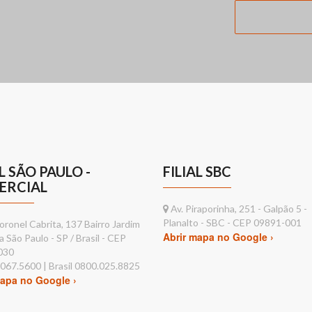
AL SÃO PAULO -
FILIAL SBC
ERCIAL
Av. Piraporinha, 251 - Galpão 5 -
Planalto - SBC - CEP 09891-001
ronel Cabrita, 137 Bairro Jardim
Abrir mapa no Google ›
a São Paulo - SP / Brasil - CEP
030
2067.5600 | Brasil 0800.025.8825
mapa no Google ›