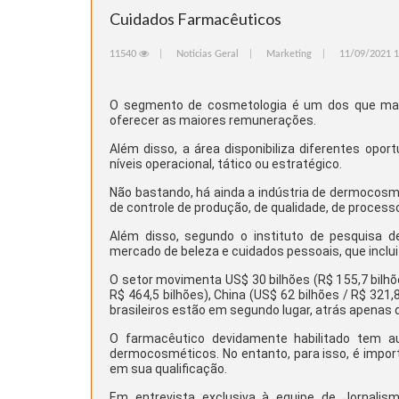
Cuidados Farmacêuticos
11540
Noticias Geral
Marketing
11/09/2021 1
O segmento de cosmetologia é um dos que mais 
oferecer as maiores remunerações.
Além disso, a área disponibiliza diferentes opor
níveis operacional, tático ou estratégico.
Não bastando, há ainda a indústria de dermocos
de controle de produção, de qualidade, de process
Além disso, segundo o instituto de pesquisa d
mercado de beleza e cuidados pessoais, que incl
O setor movimenta US$ 30 bilhões (R$ 155,7 bilhõ
R$ 464,5 bilhões), China (US$ 62 bilhões / R$ 321,
brasileiros estão em segundo lugar, atrás apenas
O farmacêutico devidamente habilitado tem a
dermocosméticos. No entanto, para isso, é impor
em sua qualificação.
Em entrevista exclusiva à equipe de Jornali