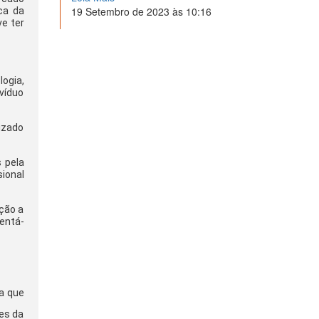
19 Setembro de 2023 às 10:16
ca da
ve ter
ogia,
víduo
lizado
 pela
sional
ção a
ientá-
ca que
res da