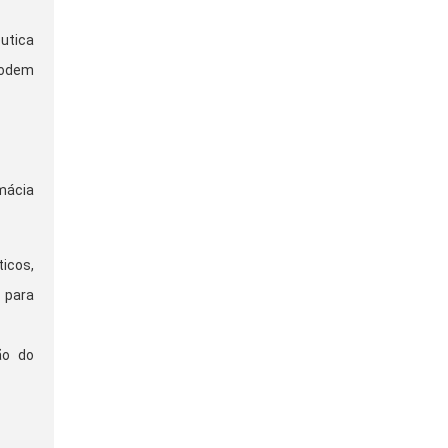
utica
podem
mácia
icos,
 para
ão do