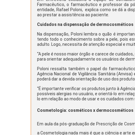
Farmacêutico, o farmacêutico e professor da 
entidade, Rafael Poloni, explica como se dá a di
ao prestar a assistência ao paciente.
Cuidados na dispensação de dermocosméticos
Na dispensação, Poloni lembra o quão é important
tendo todo o conhecimento sobre a pele, pois es
adulto. Logo, necessita de atenção especial e mui
“A pele é nosso maior órgão e carece de cuidados
para orientar adequadamente os usuários de dermo
Poloni ressalta também o papel do farmacêutic
Agência Nacional de Vigilância Sanitária (Anvisa)
poderá dar a devida orientação de uso dos produto
“É importante verificar os produtos junto à Agên
possíveis alergias no usuário, e orientá-lo em rel
lo em relação ao modo de usar e os cuidados co
Cosmetologia: cosméticos x dermocosméticos
Em aula da pós-graduação de
Prescrição de Cos
a Cosmetologia nada mais é que a ciência e arte 