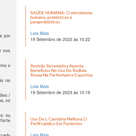
SAÚDE HUMANA: O microbioma
humano, probióticos e
paraprobióticos
Leia Mais
e por
19 Setembro de 2023 às 10:22
r nos
omo o
Revisão Sistemática Aponta
Benefícios No Uso De Rodiola
Rosea Na Performance Esportiva
ão no
Leia Mais
19 Setembro de 2023 às 10:19
hões /
as, os
os ou
Uso De L-Carnitina Melhora O
forte
Perfil Lipídico Em Pacientes
Leia Mais
rcado