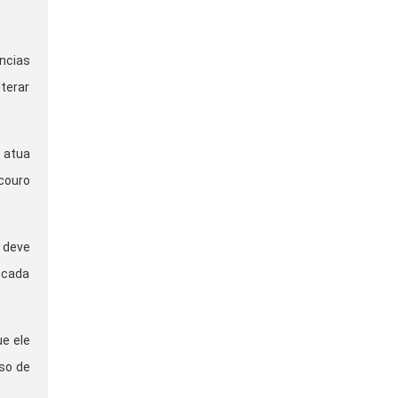
ncias
lterar
 atua
couro
 deve
 cada
e ele
uso de