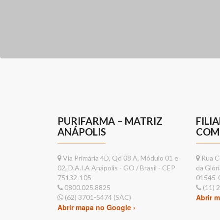
PURIFARMA – MATRIZ
FILI
ANÁPOLIS
COM
Via Primária 4D, Qd 08 A, Módulo 01 e
Rua Co
02, D.A.I.A Anápolis - GO / Brasil - CEP
da Glóri
75132-105
01545-
0800.025.8825
(11) 
Abrir 
(62) 3701-5474 (SAC)
Abrir mapa no Google ›