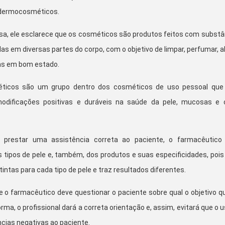
 dermocosméticos.
isa, ele esclarece que os cosméticos são produtos feitos com substâ
das em diversas partes do corpo, com o objetivo de limpar, perfumar, a
las em bom estado.
ticos são um grupo dentro dos cosméticos de uso pessoal que
odificações positivas e duráveis na saúde da pele, mucosas e 
prestar uma assistência correta ao paciente, o farmacêutico
 tipos de pele e, também, dos produtos e suas especificidades, pois
ntas para cada tipo de pele e traz resultados diferentes.
o farmacêutico deve questionar o paciente sobre qual o objetivo qu
ma, o profissional dará a correta orientação e, assim, evitará que o 
ias negativas ao paciente.